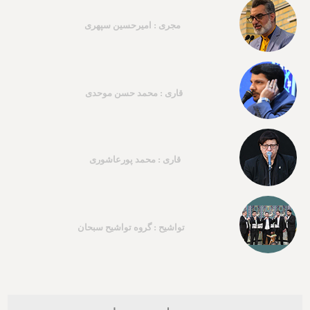
مجری : امیرحسین سپهری
قاری : محمد حسن موحدی
قاری : محمد پورعاشوری
تواشیح : گروه تواشیح سبحان