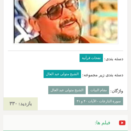
نفحات قرآنیة
دسته بندی:
الشیخ متولی عبد العال
دسته بندی زیر مجموعه:
مقام البیات
الشیخ متولی عبد العال
واژگان:
سورة النازعات - الآیات ۴۰ و ۴۱
بازدید: ۳۳۰
فیلم ها: