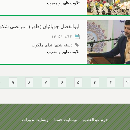
تلاوت ظهر و مغرب
ابوالفضل جویائیان (ظهر) - مرتضی شک
۱۴۰۵/۰۱/۱۲
دسته بندی:
ندای ملکوت
تلاوت ظهر و مغرب
…
۹
۸
۷
۶
۵
۴
۳
۲
حرم عبدالعظیم
وبسایت حسنا
وبسایت نذورات