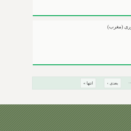
وری (مغرب)
بعدی ›
انتها »