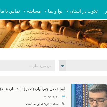
Jump to navigation
ر
تلاوت در آستان
نوا و نما
مسابقه
تماس با ما
ابوالفضل جویائیان (ظهر) - احسان عابد
۱۴۰۵/۰۴/۱۹
دسته بندی:
ندای ملکوت