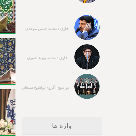
قاری : محمد حسن موحدی
قاری : محمد پورعاشوری
تواشیح : گروه تواشیح سبحان
واژه ها