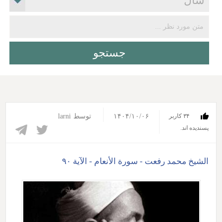
۱۴۰۴/۱۰/۰۶
توسط
larni
۳۴ کاربر
پسندیده اند.‎
الشیخ محمد رفعت - سورة الأنعام - الآیة ۹۰