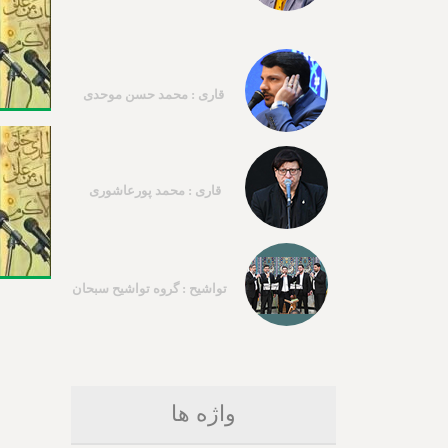
قاری : محمد حسن موحدی
قاری : محمد پورعاشوری
تواشیح : گروه تواشیح سبحان
واژه ها