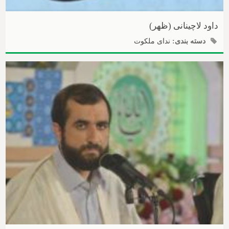
داود لاچینانی (ظهر)
دسته بندی:
ندای ملکوت