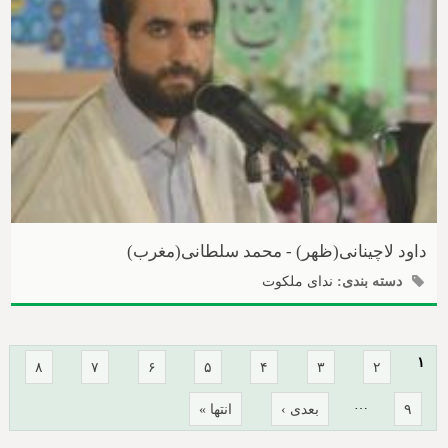
داود لاچینانی(ظهر) - محمد سلطانی(مغرب)
دسته بندی:
ندای ملکوت
صفحه‌ها
۱
۸
۷
۶
۵
۴
۳
۲
…
۹
بعدی ›
انتها »