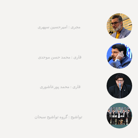
مجری : امیرحسین سپهری
قاری : محمد حسن موحدی
قاری : محمد پورعاشوری
تواشیح : گروه تواشیح سبحان