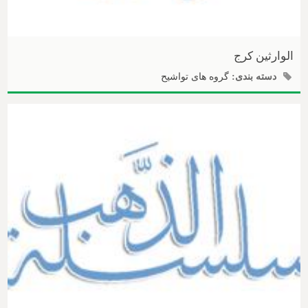
الوارثین کرج
دسته بندی:
گروه های تواشیح