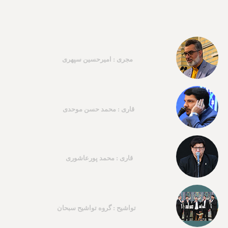
مجری : امیرحسین سپهری
قاری : محمد حسن موحدی
قاری : محمد پورعاشوری
تواشیح : گروه تواشیح سبحان