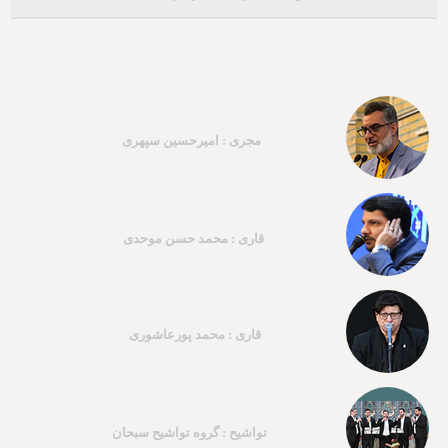
مجری : امیرحسین سپهری
قاری : محمد حسن موحدی
قاری : محمد پورعاشوری
تواشیح : گروه تواشیح سبحان