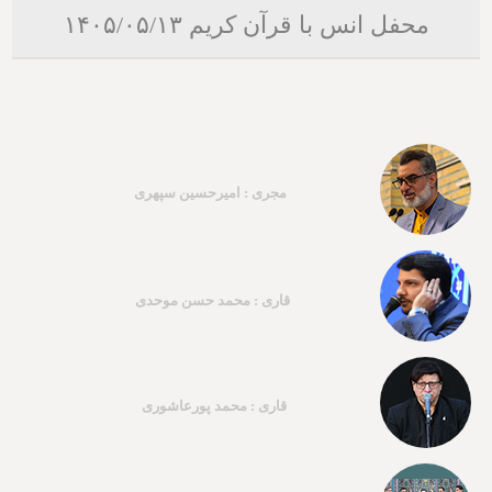
محفل انس با قرآن کریم ۱۴۰۵/۰۵/۱۳
مجری : امیرحسین سپهری
قاری : محمد حسن موحدی
قاری : محمد پورعاشوری