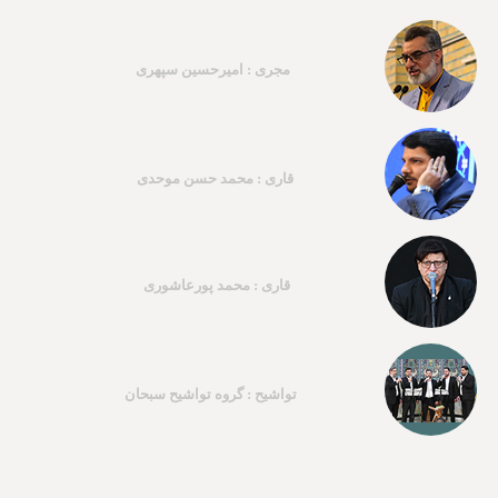
مجری : امیرحسین سپهری
قاری : محمد حسن موحدی
قاری : محمد پورعاشوری
تواشیح : گروه تواشیح سبحان