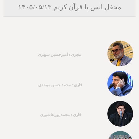
محفل انس با قرآن کریم ۱۴۰۵/۰۵/۱۳
مجری : امیرحسین سپهری
قاری : محمد حسن موحدی
قاری : محمد پورعاشوری