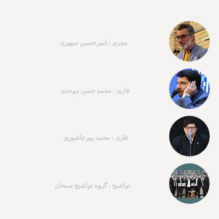
مجری : امیرحسین سپهری
قاری : محمد حسن موحدی
قاری : محمد پورعاشوری
تواشیح : گروه تواشیح سبحان