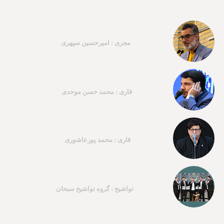
مجری : امیرحسین سپهری
قاری : محمد حسن موحدی
قاری : محمد پورعاشوری
تواشیح : گروه تواشیح سبحان