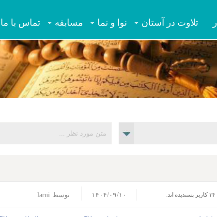
Jump to navigation
ر
تلاوت در آستان
نوا و نما
مسابقه
تماس با ما
۱۴۰۴/۰۹/۱۰
توسط
larni
۳۴ کاربر پسندیده اند.‎