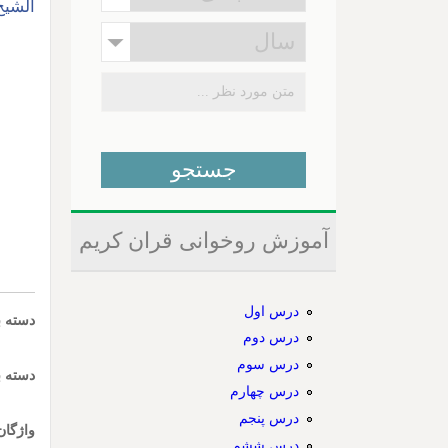
الشیخ کام
آموزش روخوانی قران کریم
درس اول
دسته ب
درس دوم
درس سوم
دسته ب
درس چهارم
درس پنجم
واژگان
درس ششم