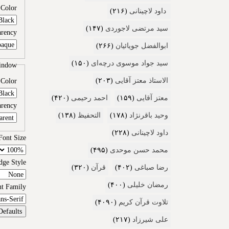
Color
داود لاچینانی
(۲۱۶)
سید مرتضی لاجوردی
(۱۴۷)
arency
ابوالفضل جویائیان
(۲۶۶)
سید جواد موسوی درچه‌ای
(۱۵۰)
indow
Color
الاستاذ معتز آقایی
(۲۰۳)
معتز آقایی
(۱۵۹)
احمد رحیمی
(۴۲۰)
arency
وحید باقرنژاد
(۱۷۸)
التحفیظ
(۱۳۸)
داود لاچینانی
(۲۲۸)
Font Size
محمد حسن موحدی
(۴۹۵)
dge Style
رضا صباغی
(۴۰۲)
قرآن
(۳۲۰)
رمضان خلیلی
(۴۰۰)
nt Family
تلاوت قرآن کریم
(۴۰۹۰)
Defaults
علی شیرزاد
(۲۱۷)