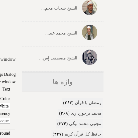
الشیخ شحات محم...
الشیخ محمد عبد...
الشیخ مصطفی إس...
 window.
gs Dialog
واژه ها
e window.
Text
Color
رمضان با قرآن
(۲۶۳)
محمد برخورداری
(۳۶۸)
arency
مجتبی محمد بیگی
(۳۷۴)
round
حافظ کل قرآن کریم
(۳۲۷)