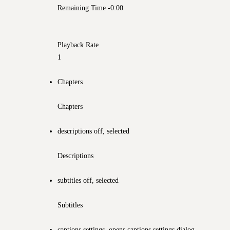
Remaining Time
-0:00
Playback Rate
1
Chapters
Chapters
descriptions off
, selected
Descriptions
subtitles off
, selected
Subtitles
captions settings
, opens captions settings dialog