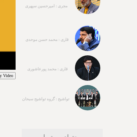
مجری : امیرحسین سپهری
قاری : محمد حسن موحدی
قاری : محمد پورعاشوری
y Video
تواشیح : گروه تواشیح سبحان