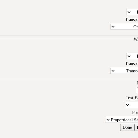
Transp
W
Transp
Text E
Fo
Done