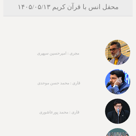
محفل انس با قرآن کریم ۱۴۰۵/۰۵/۱۳
مجری : امیرحسین سپهری
قاری : محمد حسن موحدی
قاری : محمد پورعاشوری