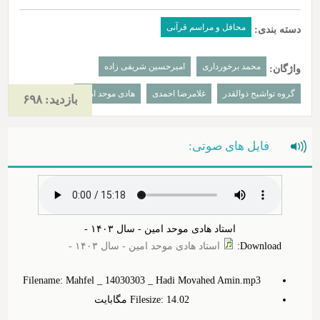
محافل و مراسم قرآنی
دسته بندی:
محمد برخورداری
امیرحسین شریفی زاده
واژگان:
گروه تواشیح ذوالقدر
غلامرضا احمدی
هادی موحد امین
بازدید: ۶۹۸
فایل های صوتی:
استاد هادی موحد امین - سال ۱۴۰۳ -
Download
:
استاد هادی موحد امین - سال ۱۴۰۳ -
Filename: Mahfel _ 14030303 _ Hadi Movahed Amin.mp3
Filesize: 14.‎02 مگابایت