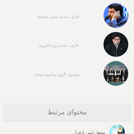
قاری : محمد حسن موحدی
قاری : محمد پورعاشوری
تواشیح : گروه تواشیح سبحان
محتوای مرتبط
محفل انس با قرآ...