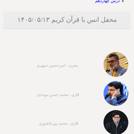
درس چهاردهم
محفل انس با قرآن کریم ۱۴۰۵/۰۵/۱۳
مجری : امیرحسین سپهری
قاری : محمد حسن موحدی
قاری : محمد پورعاشوری