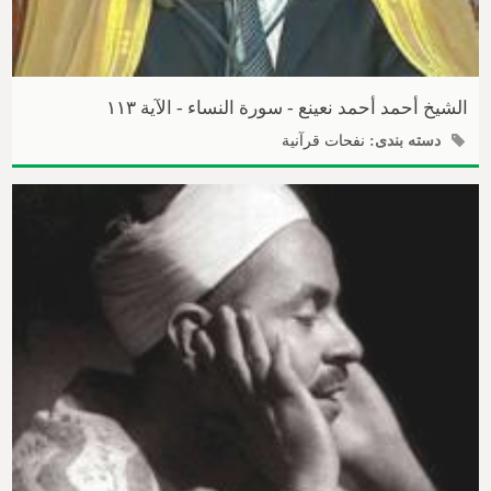
الشیخ أحمد أحمد نعینع - سورة النساء - الآیة ۱۱۳
دسته بندی:
نفحات قرآنیة