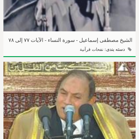
الشیخ مصطفی إسماعیل - سورة النساء - الآیات ۷۷ إلی ۷۸
دسته بندی:
نفحات قرآنیة