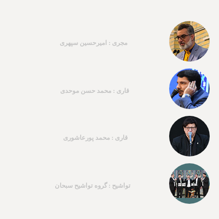
مجری : امیرحسین سپهری
قاری : محمد حسن موحدی
قاری : محمد پورعاشوری
تواشیح : گروه تواشیح سبحان