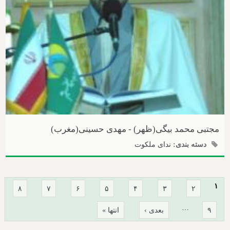
مجتبی محمد بیگی(ظهر) - مهدی حسینی(مغرب)
دسته بندی:
ندای ملکوت
صفحه‌ها
۱
۸
۷
۶
۵
۴
۳
۲
…
۹
بعدی ›
انتها »