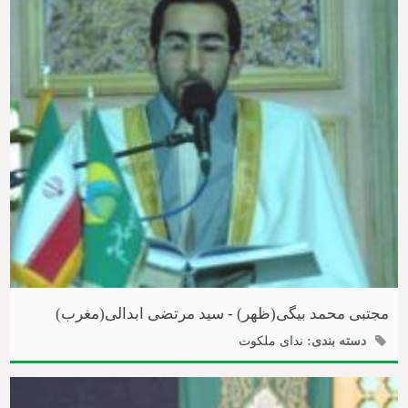
مجتبی محمد بیگی(ظهر) - سید مرتضی ابدالی(مغرب)
دسته بندی:
ندای ملکوت