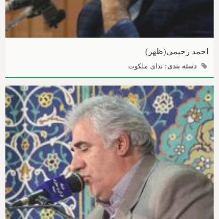
احمد رحیمی(ظهر)
دسته بندی:
ندای ملکوت