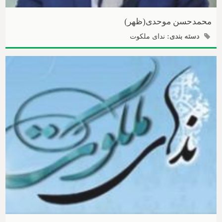
محمدحسن موحدی(ظهر)
دسته بندی:
ندای ملکوت