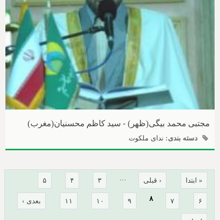
مجتبی محمد بیگی(ظهر) - سید کاظم محسنیان(مغرب)
دسته بندی:
ندای ملکوت
صفحه‌ها
…
« ابتدا
‹ قبلی
۳
۴
۵
۸
۶
۷
۹
۱۰
۱۱
بعدی ›