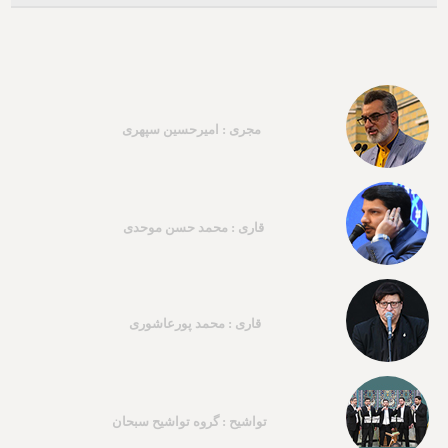
مجری : امیرحسین سپهری
قاری : محمد حسن موحدی
قاری : محمد پورعاشوری
تواشیح : گروه تواشیح سبحان