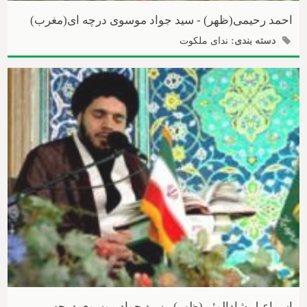
احمد رحیمی(ظهر) - سید جواد موسوی درچه ای(مغرب)
دسته بندی:
ندای ملکوت
اسماعیل شادالوئی(ظهر) - سید جواد موسوی درچه