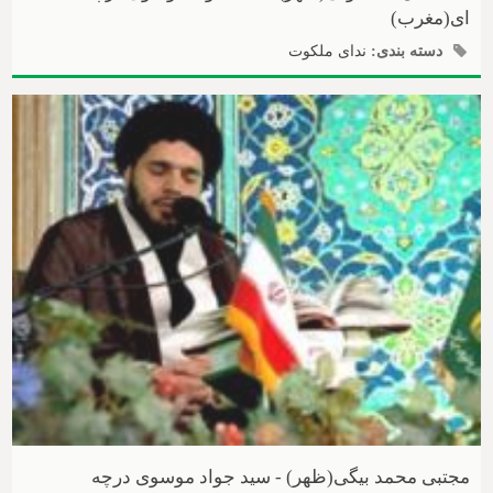
ای(مغرب)
دسته بندی:
ندای ملکوت
مجتبی محمد بیگی(ظهر) - سید جواد موسوی درچه