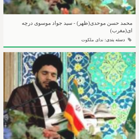
محمد حسن موحدی(ظهر) - سید جواد موسوی درچه
ای(مغرب)
دسته بندی:
ندای ملکوت