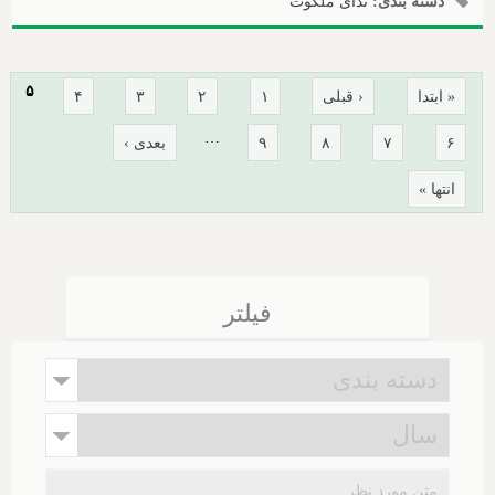
دسته بندی:
ندای ملکوت
صفحه‌ها
۵
« ابتدا
‹ قبلی
۱
۲
۳
۴
…
۶
۷
۸
۹
بعدی ›
انتها »
فیلتر