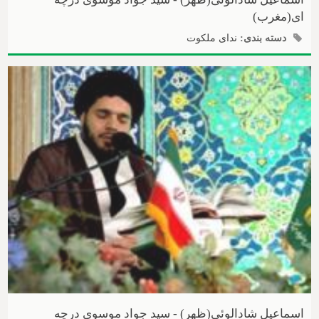
ای(مغرب)
دسته بندی:
ندای ملکوت
اسماعیل شادالوئی(ظهر) - سید جواد موسوی درچه