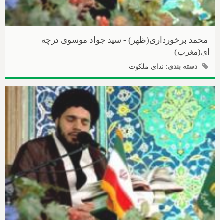
محمد برخورداری(ظهر) - سید جواد موسوی درچه
ای(مغرب)
دسته بندی:
ندای ملکوت