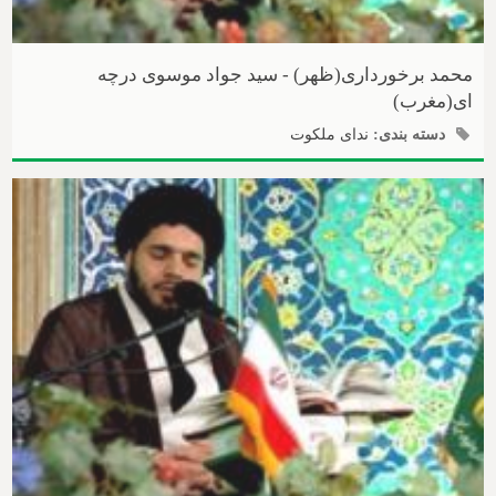
محمد برخورداری(ظهر) - سید جواد موسوی درچه
ای(مغرب)
دسته بندی:
ندای ملکوت