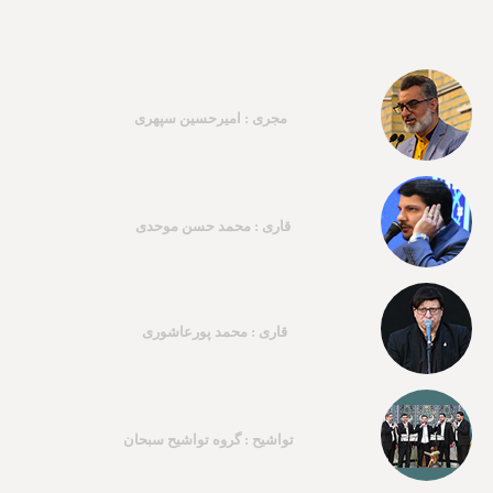
مجری : امیرحسین سپهری
قاری : محمد حسن موحدی
قاری : محمد پورعاشوری
تواشیح : گروه تواشیح سبحان