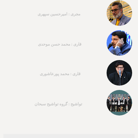
مجری : امیرحسین سپهری
قاری : محمد حسن موحدی
قاری : محمد پورعاشوری
تواشیح : گروه تواشیح سبحان