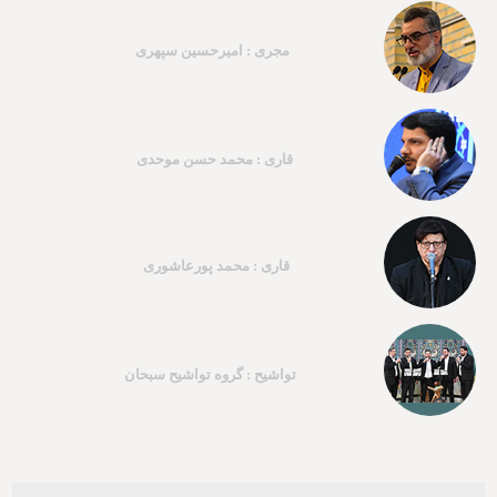
مجری : امیرحسین سپهری
قاری : محمد حسن موحدی
قاری : محمد پورعاشوری
تواشیح : گروه تواشیح سبحان